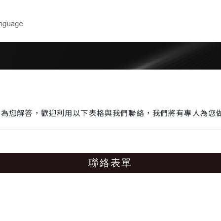
下載
技術支援
 高性價比電
產品型錄
選型軟體
2D/3D圖面
維修聯絡單
操作手冊
胖卡展示申
們為您解答，歡迎利用以下表格與我們聯絡，我們將有專人為您
軟體
Show Ro
報名研討會
聯絡表單
教育訓練中