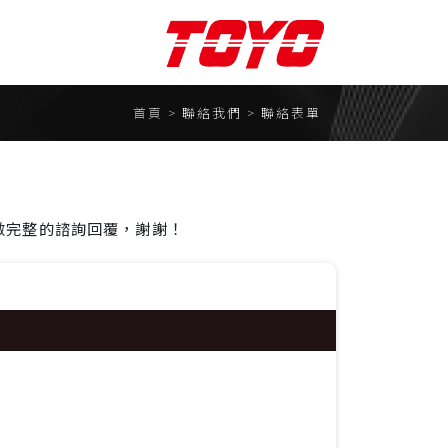
聯絡我們
首頁
> 聯絡我們 >
聯絡表單
聯絡表單
合作夥伴
請
做完整的諮詢回覆，謝謝！
TOYO ROBOTICS株式會
om預約
社
東佑達奈米系統股份有限
公司
心
易控機器人
株式會社MS1