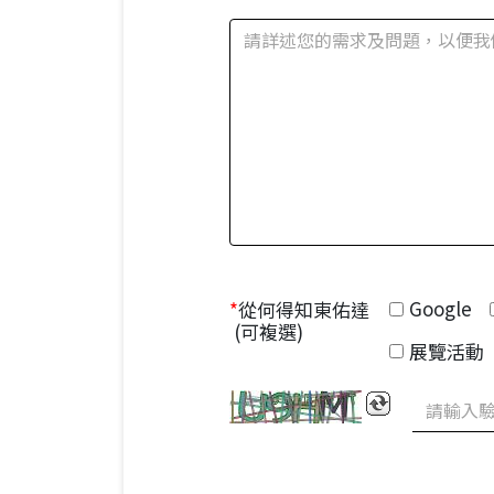
Google
*
從何得知東佑達
(可複選)
展覽活動