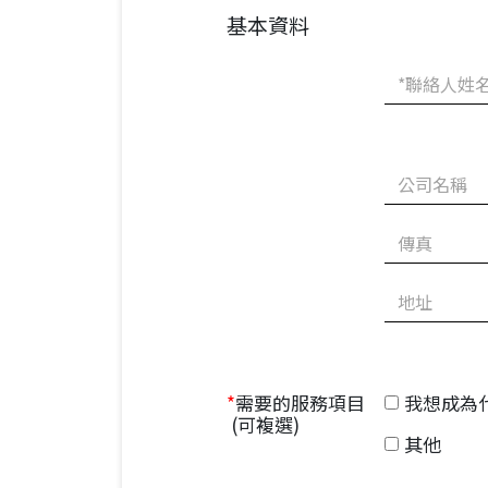
奈米級空氣軸
產品快訊
基本資料
奈米級線性馬
精密氣浮單軸
空平台
桌上型機械手
無塵系列
控制器
停產產品一覽
我想成為
*
需要的服務項目
(可複選)
其他