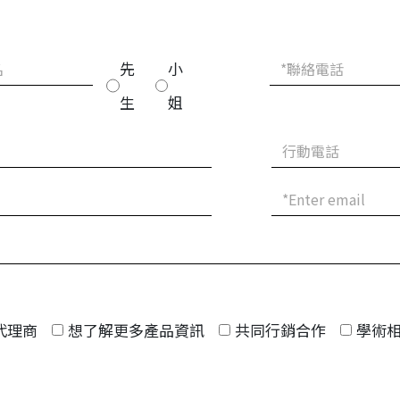
承平台
達平台
先
小
平台/精密中
生
姐
表
代理商
想了解更多產品資訊
共同行銷合作
學術