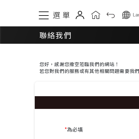
關於TOYO
產品資訊
聯絡我們
公司簡介及歷史
東方馬達系列
動滑台
品質與服務
滑台模組
您好，感謝您撥空蒞臨我們的網站！
全球據點
若您對我們的服務或有其他相關問題需要我
直交模組
電動缸
最新消息
微型電動缸
新聞錦集
電動夾爪
活動快訊
線性馬達模組
公司公告
*
為必填