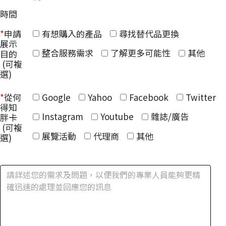
時間
有想購入的產品
尋找替代品更換
*
申請
展示
整合服務需求
了解更多可能性
其他
目的
(可複
選)
Google
Yahoo
Facebook
Twitter
*
從何
得知
Instagram
Youtube
雜誌/廣告
胖卡
(可複
展覽活動
代理商
其他
選)