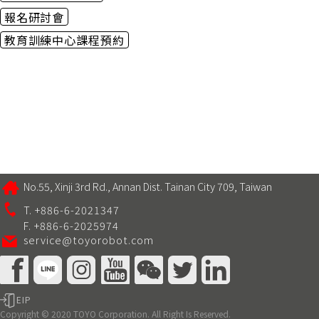
報名研討會
教育訓練中心課程預約
No.55, Xinji 3rd Rd., Annan Dist. Tainan City 709, Taiwan
T. +886-6-2021347
F. +886-6-2025974
service@toyorobot.com
EIP
Copyright © 2020 TOYO Corporation. All Right Is Reserved.