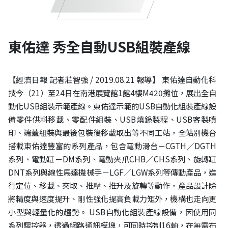
東佑達 秀全自動USB組裝產線
【經濟日報 記者莊智強 / 2019.08.21 報導】 東佑達自動化科
技今（21）至24日在南港展覽館1館4樓M420攤位，展出全自
動化USB組裝示範產線。東佑達示範的USB自動化組裝產線設
備零件供料移載、零配件組裝、USB燒錄製程、USB客製噴
印、端蓋組裝與最後包裝後移載取出等不同工站，全站別機台
搭載東佑達豐富的系列產品，包含電動滑台－CGTH／DGTH
系列、電動缸－DM系列、電動夾爪CHB／CHS系列、旋轉缸
DNT系列與線性馬達機械手－LGF／LGW系列等傳動產品，進
行定位、移載、夾取、推壓、推升及旋轉等動作，產品設計除
將精度與速度提升、剛性強化提高負載力矩外，機構也走向更
小型與輕量化的趨勢。 USB自動化組裝產線設備，因使用同
系列驅控器，透過網路通訊模塊，可同時控制16軸，在無需布