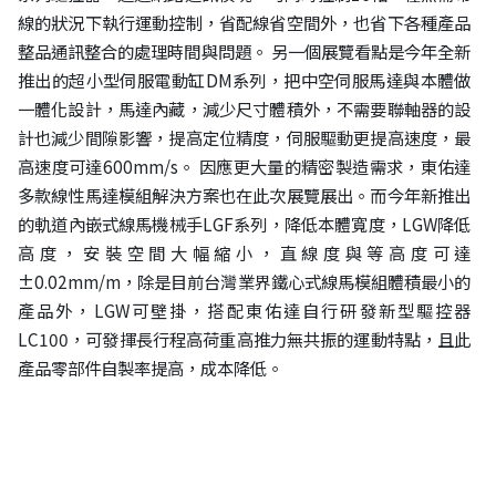
線的狀況下執行運動控制，省配線省空間外，也省下各種產品
整品通訊整合的處理時間與問題。 另一個展覽看點是今年全新
推出的超小型伺服電動缸DM系列，把中空伺服馬達與本體做
一體化設計，馬達內藏，減少尺寸體積外，不需要聯軸器的設
計也減少間隙影響，提高定位精度，伺服驅動更提高速度，最
高速度可達600mm/s。 因應更大量的精密製造需求，東佑達
多款線性馬達模組解決方案也在此次展覽展出。而今年新推出
的軌道內嵌式線馬機械手LGF系列，降低本體寬度，LGW降低
高度，安裝空間大幅縮小，直線度與等高度可達
±0.02mm/m，除是目前台灣業界鐵心式線馬模組體積最小的
產品外，LGW可壁掛，搭配東佑達自行研發新型驅控器
LC100，可發揮長行程高荷重高推力無共振的運動特點，且此
產品零部件自製率提高，成本降低。