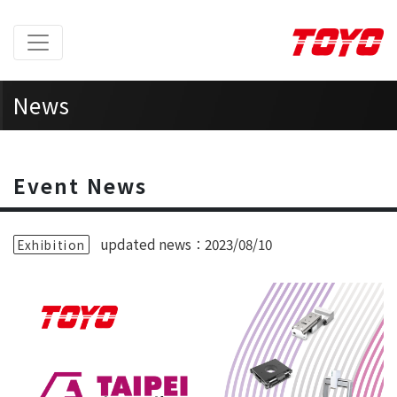
News
Home
> News >
Event News
Event News
updated news：2023/08/10
Exhibition