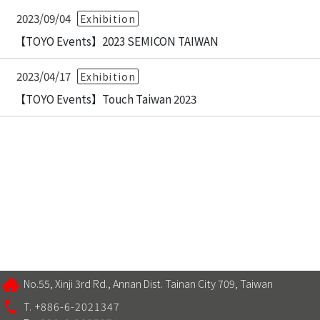
2023/09/04
Exhibition
【TOYO Events】2023 SEMICON TAIWAN
2023/04/17
Exhibition
【TOYO Events】Touch Taiwan 2023
No.55, Xinji 3rd Rd., Annan Dist. Tainan City 709, Taiwan
T. +886-6-2021347